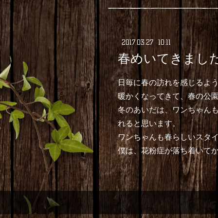
2017
.
03
.
27 10:11
春めいてきました
日毎に春の訪れを感じるよう
暖かくなってきて、春の公園
冬のあいだは、ワンちゃん
れると思います。
ワンちゃんも春らしいスタ
僕は、花粉症が落ち着いてからに