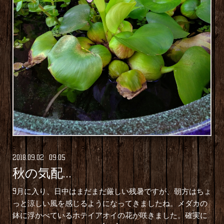
2018
.
09
.
02 09:05
秋の気配…
9月に入り、日中はまだまだ厳しい残暑ですが、朝方はちょ
っと涼しい風を感じるようになってきましたね。メダカの
鉢に浮かべているホテイアオイの花が咲きました。確実に