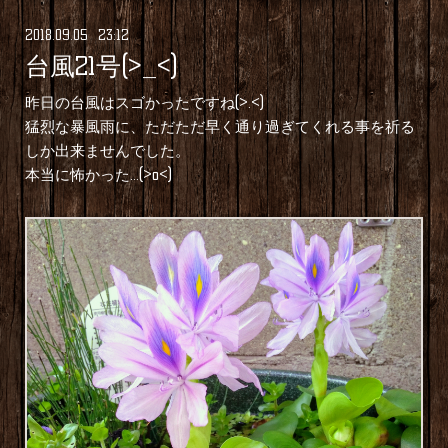
2018
.
09
.
05 23:12
台風21号(>_<)
昨日の台風はスゴかったですね(>.<)
猛烈な暴風雨に、ただただ早く通り過ぎてくれる事を祈る
しか出来ませんでした。
本当に怖かった…(>o<)