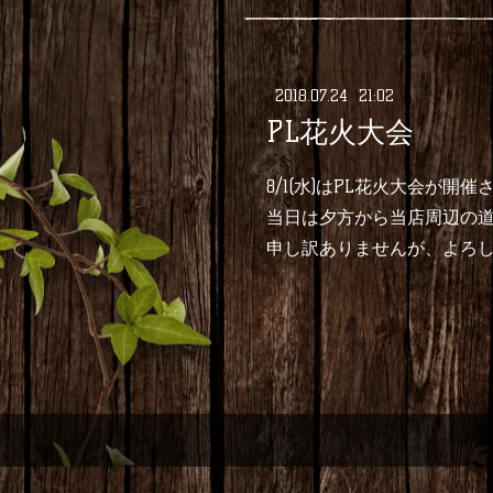
2018
.
07
.
24 21:02
PL花火大会
8/1(水)はPL花火大会が開
当日は夕方から当店周辺の道
申し訳ありませんが、よろ