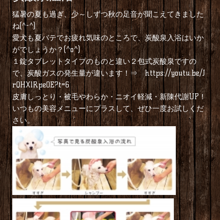
猛暑の夏も過ぎ、少～しずつ秋の足音が聞こえてきました
ね(^-^)
愛犬も夏バテでお疲れ気味のところで、炭酸泉入浴はいか
がでしょうか？(^o^)
１錠タブレットタイプのものと違い２包式炭酸泉ですの
で、炭酸ガスの発生量が違います！⇒
https://youtu.be/J
rQHXlRpe0E?t=6
皮膚しっとり・被毛やわらか・ニオイ軽減・新陳代謝UP！
いつもの美容メニューにプラスして、ぜひ一度お試しくだ
さい。