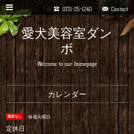
0721-25-1240
Contact
愛犬美容室ダン
ボ
Welcome to our homepage
カレンダー
毎週火曜日
指定なし
定休日